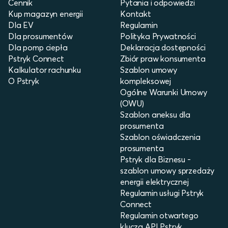
Cennik
Pytania i odpowiedzi
Kup magazyn energii
Kontakt
Dla EV
Regulamin
Dla prosumentów
Polityka Prywatności
Dla pomp ciepła
Deklaracja dostępności
Pstryk Connect
Zbiór praw konsumenta
Kalkulator rachunku
Szablon umowy
O Pstryk
kompleksowej
Ogólne Warunki Umowy
(OWU)
Szablon aneksu dla
prosumenta
Szablon oświadczenia
prosumenta
Pstryk dla Biznesu -
szablon umowy sprzedaży
energii elektrycznej
Regulamin usługi Pstryk
Connect
Regulamin otwartego
klucza API Pstryk