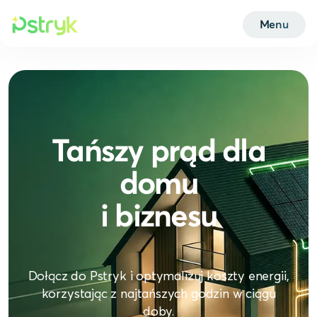
Menu
Tańszy prąd dla
domu
i biznesu
Dołącz do Pstryk i optymalizuj koszty energii,
korzystając z najtańszych godzin w ciągu
doby.