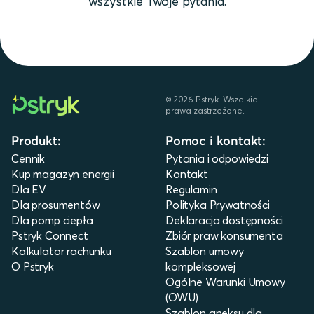
wszystkie Twoje pytania.
©
2026
Pstryk. Wszelkie
prawa zastrzeżone.
Produkt:
Pomoc i kontakt:
Cennik
Pytania i odpowiedzi
Kup magazyn energii
Kontakt
Dla EV
Regulamin
Dla prosumentów
Polityka Prywatności
Dla pomp ciepła
Deklaracja dostępności
Pstryk Connect
Zbiór praw konsumenta
Kalkulator rachunku
Szablon umowy
O Pstryk
kompleksowej
Ogólne Warunki Umowy
(OWU)
Szablon aneksu dla