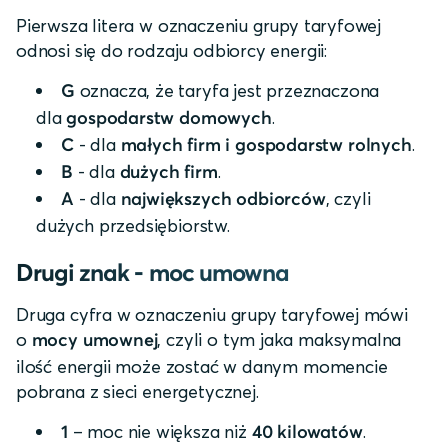
Pierwsza litera w oznaczeniu grupy taryfowej
odnosi się do rodzaju odbiorcy energii:
oznacza, że taryfa jest przeznaczona
G
dla
.
gospodarstw domowych
- dla
.
C
małych firm i gospodarstw rolnych
- dla
.
B
dużych firm
- dla
, czyli
A
największych odbiorców
dużych przedsiębiorstw.
Drugi znak - moc umowna
Druga cyfra w oznaczeniu grupy taryfowej mówi
o
, czyli o tym jaka maksymalna
mocy umownej
ilość energii może zostać w danym momencie
pobrana z sieci energetycznej.
– moc nie większa niż
.
1
40 kilowatów