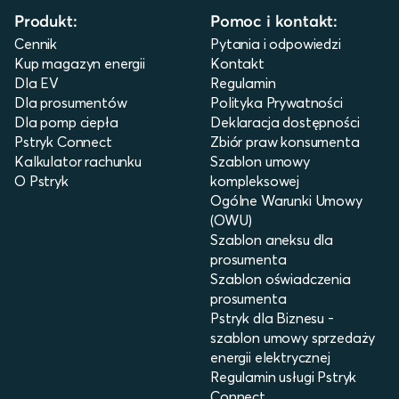
Produkt:
Pomoc i kontakt:
Cennik
Pytania i odpowiedzi
Kup magazyn energii
Kontakt
Dla EV
Regulamin
Dla prosumentów
Polityka Prywatności
Dla pomp ciepła
Deklaracja dostępności
Pstryk Connect
Zbiór praw konsumenta
Kalkulator rachunku
Szablon umowy
O Pstryk
kompleksowej
Ogólne Warunki Umowy
(OWU)
Szablon aneksu dla
prosumenta
Szablon oświadczenia
prosumenta
Pstryk dla Biznesu -
szablon umowy sprzedaży
energii elektrycznej
Regulamin usługi Pstryk
Connect