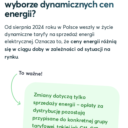
wyborze dynamicznych cen
energii?
Od sierpnia 2024 roku w Polsce weszły w życie
dynamiczne taryfy na sprzedaż energii
elektrycznej. Oznacza to, że
ceny energii różnią
się w ciągu doby w zależności od sytuacji na
.
rynku
To ważne!
Zmiany dotyczą tylko
sprzedaży energii – opłaty za
dystrybucję pozostają
przypisane do konkretnej grupy
taryfowej, takiej jak G11, G12,
G12w czy G13. Osoby, które
zdecydują się na taryfę
dynamiczną w zakresie
sprzedaży energii, mogą
zachować swoją obecną taryfę
dystrybucyjną lub zmienić ją na
inną. Proces takiej zmiany
może trwać od kilku tygodni do
kilku miesięcy. Czas realizacji
zależy od operatora oraz
charakterystyki zmiany,
dlatego warto uwzględnić
pewien okres oczekiwania na jej