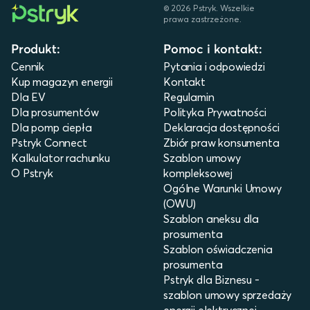
©
2026
Pstryk. Wszelkie
prawa zastrzeżone.
Produkt:
Pomoc i kontakt:
Cennik
Pytania i odpowiedzi
Kup magazyn energii
Kontakt
Dla EV
Regulamin
Dla prosumentów
Polityka Prywatności
Dla pomp ciepła
Deklaracja dostępności
Pstryk Connect
Zbiór praw konsumenta
Kalkulator rachunku
Szablon umowy
O Pstryk
kompleksowej
Ogólne Warunki Umowy
(OWU)
Szablon aneksu dla
prosumenta
Szablon oświadczenia
prosumenta
Pstryk dla Biznesu -
szablon umowy sprzedaży